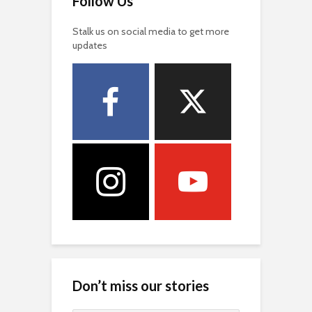
Follow Us
Stalk us on social media to get more
updates
Don’t miss our stories