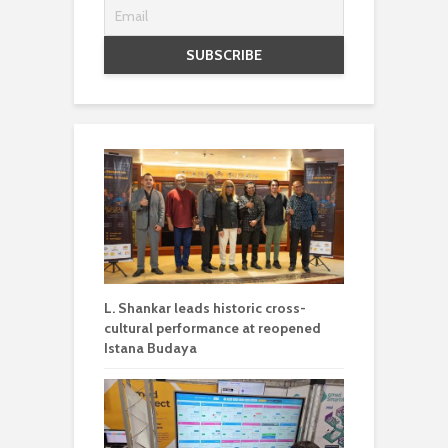
L. Shankar leads historic cross-
cultural performance at reopened
Istana Budaya