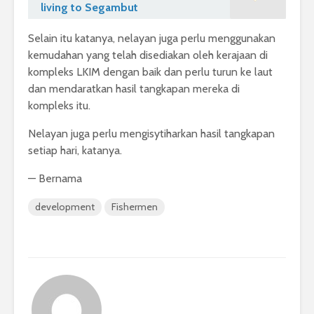
living to Segambut
Selain itu katanya, nelayan juga perlu menggunakan
kemudahan yang telah disediakan oleh kerajaan di
kompleks LKIM dengan baik dan perlu turun ke laut
dan mendaratkan hasil tangkapan mereka di
kompleks itu.
Nelayan juga perlu mengisytiharkan hasil tangkapan
setiap hari, katanya.
— Bernama
development
Fishermen