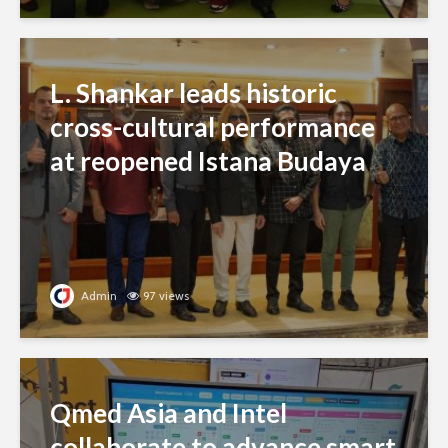
L. Shankar leads historic
cross-cultural performance
at reopened Istana Budaya
Admin
97 views
Qmed Asia and Intel
collaborate to advance smart