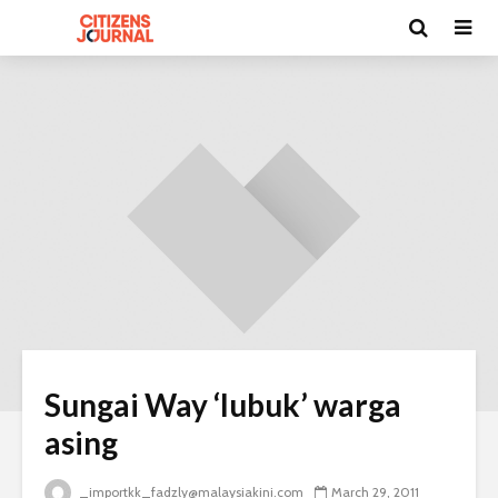
Sungai Way ‘lubuk’ warga
asing
_importkk_fadzly@malaysiakini.com
March 29, 2011