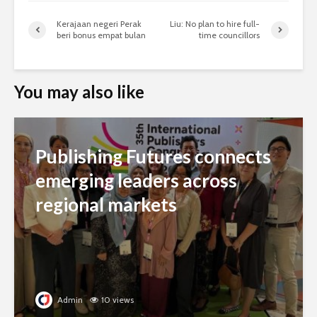
Kerajaan negeri Perak
Liu: No plan to hire full-
beri bonus empat bulan
time councillors
You may also like
Publishing Futures connects
emerging leaders across
regional markets
Admin
10 views