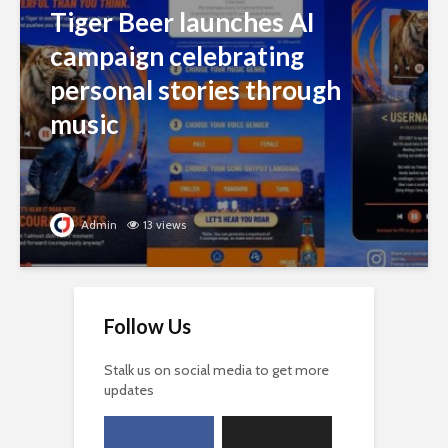
Tiger Beer launches AI
campaign celebrating
personal stories through
music
Admin
13 views
Follow Us
Stalk us on social media to get more
updates