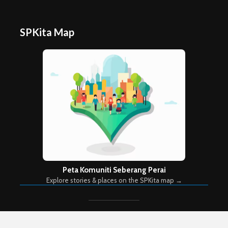
SPKita Map
Peta Komuniti Seberang Perai
Explore stories & places on the SPKita map →
Copyright © 2026. Created by
Meks
. Powered by
WordPress