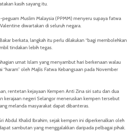
akan kasih sayang itu.
m-peguam Muslim Malaysia (PPMM) menyeru supaya fatwa
alentine diwartakan di seluruh negara.
 Bakar berkata, langkah itu perlu dilakukan “bagi membolehkan
bil tindakan lebih tegas.
ahagian umat Islam yang menyambut hari berkenaan walau
gai “haram” oleh Majlis Fatwa Kebangsaan pada November
n, rentetan kejayaan Kempen Anti Zina siri satu dan dua
n kerajaan negeri Selangor meneruskan kempen tersebut
l yang melanda masyarakat dapat dibanteras.
ri Abdul Khalid Ibrahim, sejak kempen ini diperkenalkan oleh
ndapat sambutan yang menggalakkan daripada pelbagai pihak.