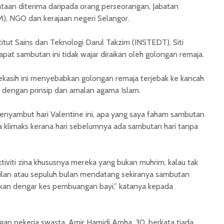
aan diterima daripada orang perseorangan, Jabatan
), NGO dan kerajaan negeri Selangor.
itut Sains dan Teknologi Darul Takzim (INSTEDT), Siti
pat sambutan ini tidak wajar diraikan oleh golongan remaja.
ekasih ini menyebabkan golongan remaja terjebak ke kancah
 dengan prinsip dan amalan agama Islam.
menyambut hari Valentine ini, apa yang saya faham sambutan
a klimaks kerana hari sebelumnya ada sambutan hari tanpa
ktiviti zina khususnya mereka yang bukan muhrim, kalau tak
lan atau sepuluh bulan mendatang sekiranya sambutan
a akan dengar kes pembuangan bayi,” katanya kepada
an pekerja swasta, Amir Hamidi Amha, 30, berkata tiada