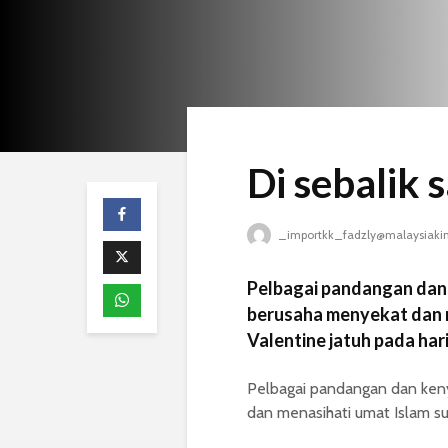
Di sebalik
_importkk_fadzly@malaysiaki
Pelbagai pandangan dan 
berusaha menyekat dan m
Valentine jatuh pada hari 
Pelbagai pandangan dan keny
dan menasihati umat Islam sup