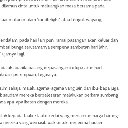
g dilamun cinta untuk meluangkan masa bersama pada
luar makan malam ‘candlelight’, atau tengok wayang,
 mendalam, pada hari lain pun, ramai pasangan akan keluar dan
beri bunga terutamanya sempena sambutan hari lahir,
ujarnya lagi.
dalah apabila pasangan-pasangan ini lupa akan had
aki dan perempuan, tegasnya.
lim sahaja, malah, agama-agama yang lain dan ibu-bapa juga
nak saudara mereka berpeleseran melakukan perkara sumbang
ada apa-apa ikatan dengan mereka.
lah kepada tauke-tauke kedai yang menaikkan harga barang
ga mereka yang bernasib baik untuk menerima hadiah