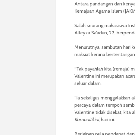
Antara pandangan dan kenyat
Kemajuan Agama Islam (JAKIM
Salah seorang mahasiswa Inst
Alleyza Sa’adun, 22, berpenda
Menurutnya, sambutan hari k
maksiat kerana bertentangan
“Tak payahlah kita (remaja) 
Valentine ini merupakan acar
seluar dalam.
“Ia sekaligus menggalakkan a
percaya dalam tempoh sembi
Valentine tidak disekat, kit
Komunitikini
, hari ini.
Berlainan pula pendapat deng