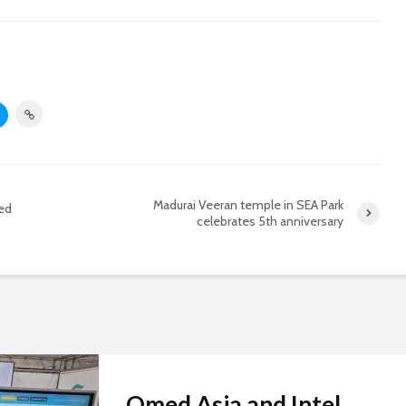
Madurai Veeran temple in SEA Park
red
celebrates 5th anniversary
Qmed Asia and Intel