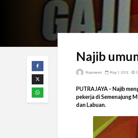
Najib umu
Rajeswari
May 1, 2012
2
PUTRAJAYA – Najib men
pekerja di Semenajung M
dan Labuan.