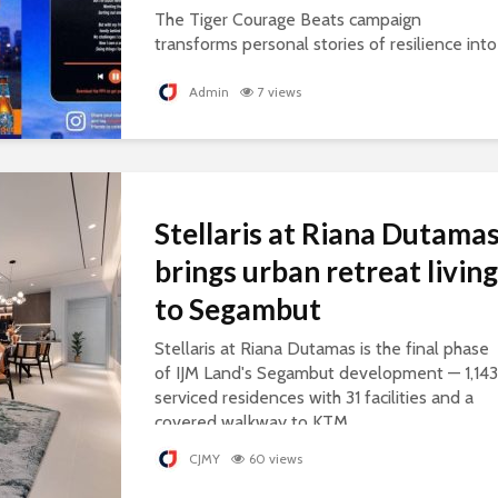
The Tiger Courage Beats campaign
transforms personal stories of resilience into
personalised songs, celebrating everyday
courage.
Admin
7 views
Stellaris at Riana Dutama
brings urban retreat living
to Segambut
Stellaris at Riana Dutamas is the final phase
of IJM Land's Segambut development — 1,143
serviced residences with 31 facilities and a
covered walkway to KTM.
CJMY
60 views