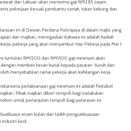
Sarawak dan Labuan akan menerima gaji RM3.85 sejam.
 jenis pekerjaan kecuali pembantu rumah, tukan kebung dan
rasan ini di Dewan Perdana Putrrajaya di dalam majlis yang
kerajaan dan majikan, menegaskan bahawa ini adalah hadiah
pekerja-pekerja yang akan menyambut Hari Pekerja pada Mei 1.
awa tuntutan RM1200 dan RM1500 gaji minimum akan
 dengan memberi kesan buruk kepada pasaran buruh dan
oleh menyebabkan ramai pekerja akan kehilangan kerja.
kanisma perlaksanaan gaji minimum ini adalah fleksibel
jikan. Pihak majikan diberi tempoh bagi melakukan
ohon untuk perlanjutan tempoh bagi pelarasan ini.
kuatkuasa enam bulan dari tarikh penguatkuasaan
ndustri kecil.