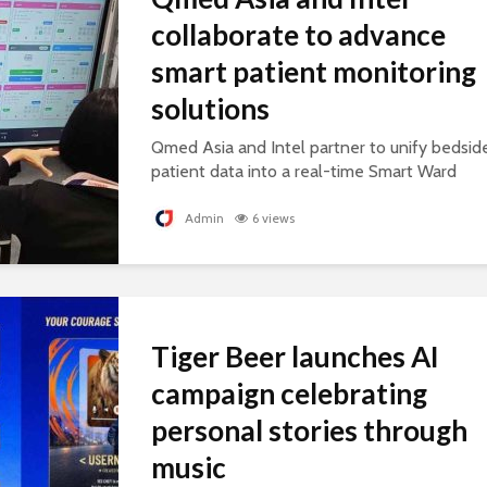
collaborate to advance
smart patient monitoring
solutions
Qmed Asia and Intel partner to unify bedsid
patient data into a real-time Smart Ward
platform, supporting connected, AI-ready
healthcare.
Admin
6 views
Tiger Beer launches AI
campaign celebrating
personal stories through
music