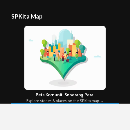
SPKita Map
Peta Komuniti Seberang Perai
Explore stories & places on the SPKita map →
Copyright © 2026. Created by
Meks
. Powered by
WordPress