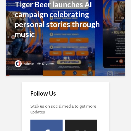
Tiger Beer launches AI
campaign celebrating
personal stories through
music
Admin
17 views
Follow Us
Stalk us on social media to get more
updates