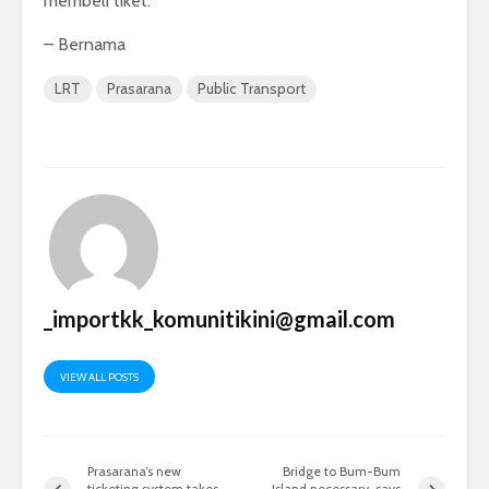
membeli tiket.
– Bernama
LRT
Prasarana
Public Transport
_importkk_komunitikini@gmail.com
VIEW ALL POSTS
Prasarana’s new
Bridge to Bum-Bum
ticketing system takes
Island necessary, says