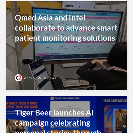
Qmed Asia and Intel
collaborate to advance smart
patient monitoring solutions
Admin
18 views
Tiger Beer launches AI
campaign celebrating
personal stories through