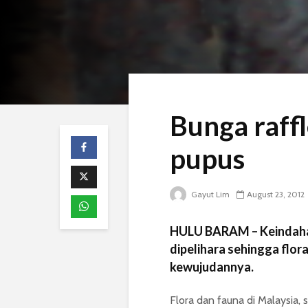
Bunga raff
pupus
Gayut Lim
August 23, 2012
HULU BARAM – Keindahan 
dipelihara sehingga flo
kewujudannya.
Flora dan fauna di Malaysia,