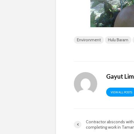
Environment
Hulu Baram
Gayut Li
VIEW ALL POSTS
Contractor absconds with
completing work in Tama