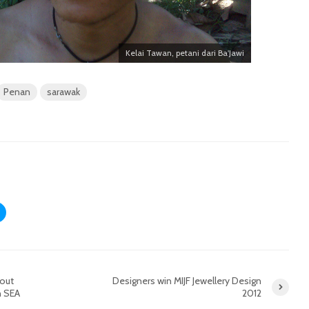
Kelai Tawan, petani dari Ba'Jawi
Penan
sarawak
m
out
Designers win MIJF Jewellery Design
n SEA
2012