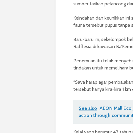
sumber tarikan pelancong dar
Keindahan dan keunikkan ini s
fauna tersebut pupus tanpa 
Baru-baru ini, sekelompok b
Rafflesia di kawasan Ba’Keme
Penemuan itu telah menyeba
tindakan untuk memelihara bun
“Saya harap agar pembalakan 
tersebut hanya kira-kira 1 km 
See also
AEON Mall Eco 
action through communit
Kelai yang berumur 42 tahun