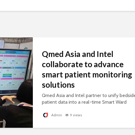
Qmed Asia and Intel
collaborate to advance
smart patient monitoring
solutions
Qmed Asia and Intel partner to unify bedsid
patient data into a real-time Smart Ward
platform, supporting connected, AI-ready
healthcare.
Admin
9 views