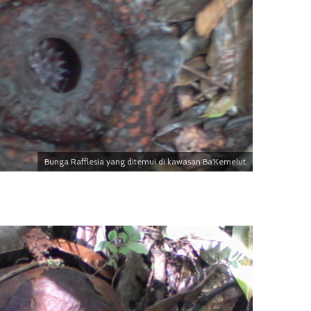
Bunga Rafflesia yang ditemui di kawasan Ba'Kemelut