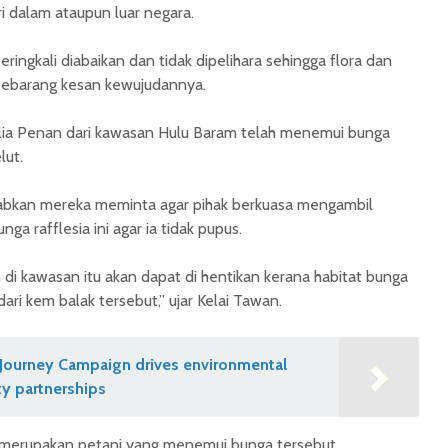
i dalam ataupun luar negara.
eringkali diabaikan dan tidak dipelihara sehingga flora dan
sebarang kesan kewujudannya.
elia Penan dari kawasan Hulu Baram telah menemui bunga
lut.
bkan mereka meminta agar pihak berkuasa mengambil
ga rafflesia ini agar ia tidak pupus.
di kawasan itu akan dapat di hentikan kerana habitat bunga
dari kem balak tersebut,” ujar Kelai Tawan.
Journey Campaign drives environmental
y partnerships
 merupakan petani yang menemui bunga tersebut.