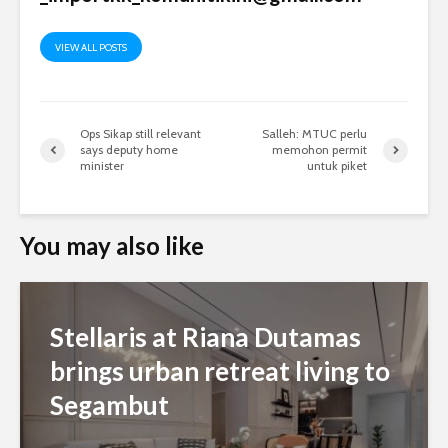
VIEW ALL POSTS
Ops Sikap still relevant
Salleh: MTUC perlu
says deputy home
memohon permit
minister
untuk piket
You may also like
Stellaris at Riana Dutamas
brings urban retreat living to
Segambut