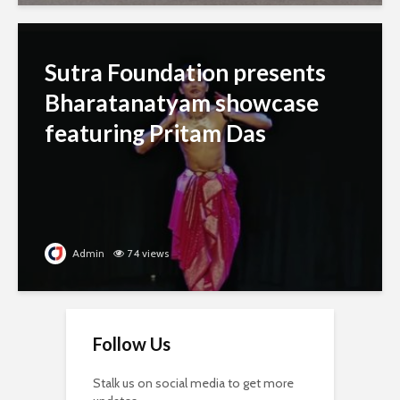
Sutra Foundation presents
Bharatanatyam showcase
featuring Pritam Das
Admin
74 views
Follow Us
Stalk us on social media to get more