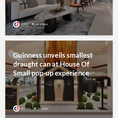
CJMY
10 views
Guinness unveils smallest
draught can at House Of
Small pop-up experience
Admin
6 views