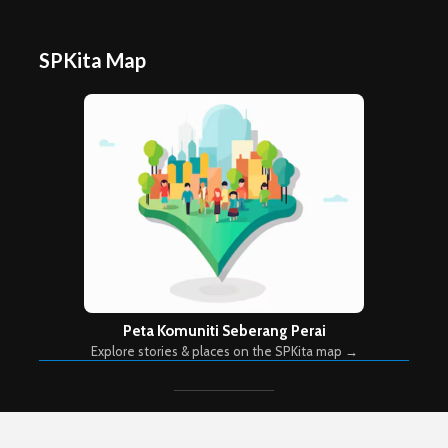
SPKita Map
Peta Komuniti Seberang Perai
Explore stories & places on the SPKita map →
Copyright © 2026. Created by
Meks
. Powered by
WordPress