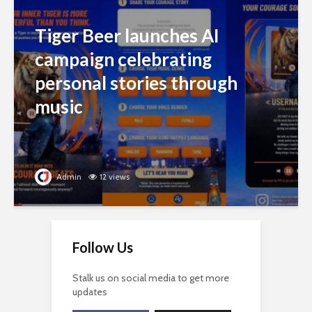
Tiger Beer launches AI
campaign celebrating
personal stories through
music
Admin
12 views
Follow Us
Stalk us on social media to get more
updates