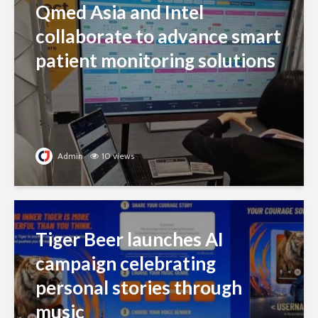
Qmed Asia and Intel
collaborate to advance smart
patient monitoring solutions
Admin
10 views
Tiger Beer launches AI
campaign celebrating
personal stories through
music