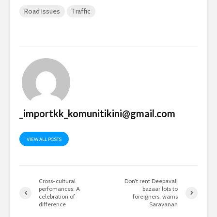
Road Issues
Traffic
_importkk_komunitikini@gmail.com
VIEW ALL POSTS
Cross-cultural
Don’t rent Deepavali
perfomances: A
bazaar lots to
celebration of
foreigners, warns
difference
Saravanan