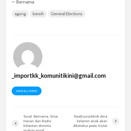
— Bernama
agong
bersih
General Elections
_importkk_komunitikini@gmail.com
VIEW ALL POSTS
Surat: Bernama, Sinar
Nasib juruteknik dera
Harian dan Radio
kelamin anak akan
Kelantan diminta
diketahui pada 4 Julai
mohon maaf