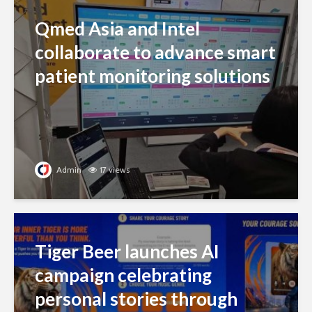
Qmed Asia and Intel
collaborate to advance smart
patient monitoring solutions
Admin
17 views
Tiger Beer launches AI
campaign celebrating
personal stories through