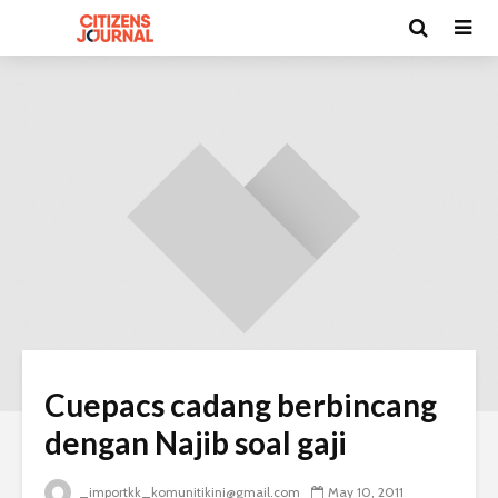
Cuepacs cadang berbincang
dengan Najib soal gaji
_importkk_komunitikini@gmail.com
May 10, 2011