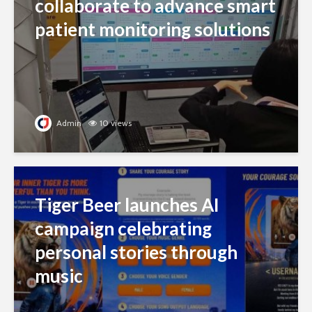
collaborate to advance smart
patient monitoring solutions
Admin
10 views
Tiger Beer launches AI
campaign celebrating
personal stories through
music