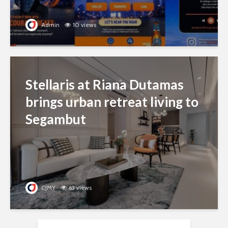
Admin
10 views
Stellaris at Riana Dutamas
brings urban retreat living to
Segambut
CJMY
63 views