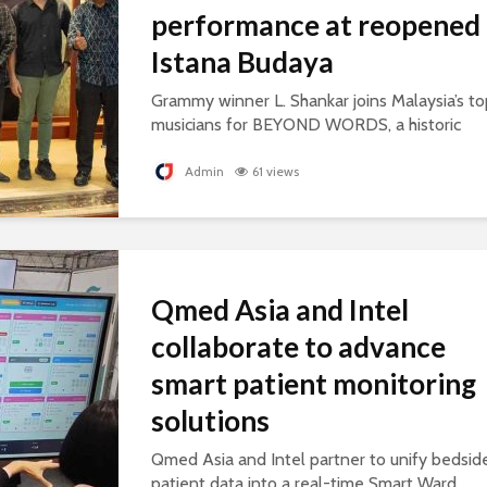
performance at reopened
Istana Budaya
Grammy winner L. Shankar joins Malaysia’s to
musicians for BEYOND WORDS, a historic
concert celebrating cultural exchange and
artistic collaboration.
Admin
61 views
Qmed Asia and Intel
collaborate to advance
smart patient monitoring
solutions
Qmed Asia and Intel partner to unify bedsid
patient data into a real-time Smart Ward