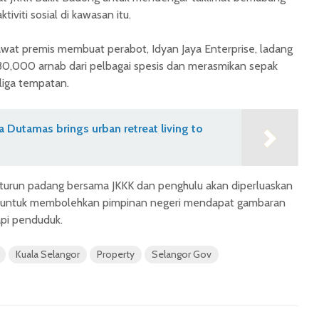
viti sosial di kawasan itu.
wat premis membuat perabot, Idyan Jaya Enterprise, ladang
30,000 arnab dari pelbagai spesis dan merasmikan sepak
liga tempatan.
na Dutamas brings urban retreat living to
s turun padang bersama JKKK dan penghulu akan diperluaskan
r untuk membolehkan pimpinan negeri mendapat gambaran
pi penduduk.
Kuala Selangor
Property
Selangor Gov