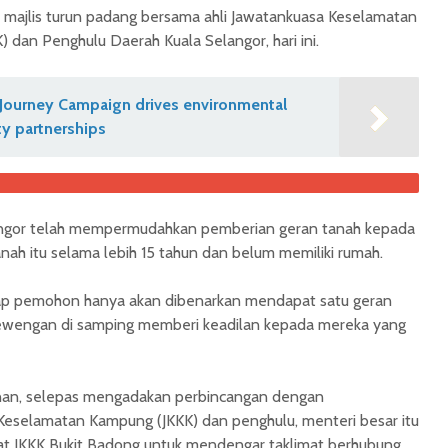
a majlis turun padang bersama ahli Jawatankuasa Keselamatan
dan Penghulu Daerah Kuala Selangor, hari ini.
Journey Campaign drives environmental
y partnerships
langor telah mempermudahkan pemberian geran tanah kepada
ah itu selama lebih 15 tahun dan belum memiliki rumah.
iap pemohon hanya akan dibenarkan mendapat satu geran
ewengan di samping memberi keadilan kepada mereka yang
an, selepas mengadakan perbincangan dengan
eselamatan Kampung (JKKK) dan penghulu, menteri besar itu
t JKKK Bukit Badong untuk mendengar taklimat berhubung