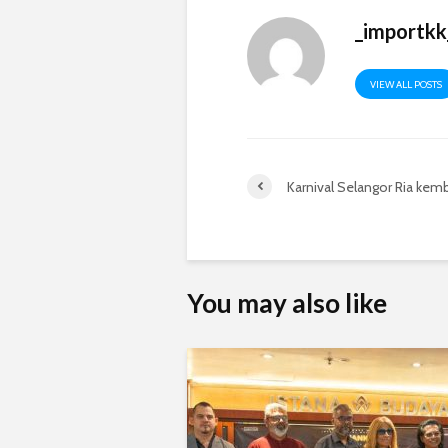
_importkk
VIEW ALL POSTS
Karnival Selangor Ria kemb
You may also like