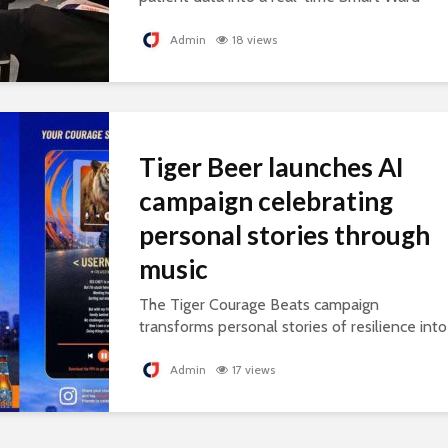
platform, supporting connected, AI-ready
healthcare.
Admin
18 views
Tiger Beer launches AI
campaign celebrating
personal stories through
music
The Tiger Courage Beats campaign
transforms personal stories of resilience into
personalised songs, celebrating everyday
courage.
Admin
17 views