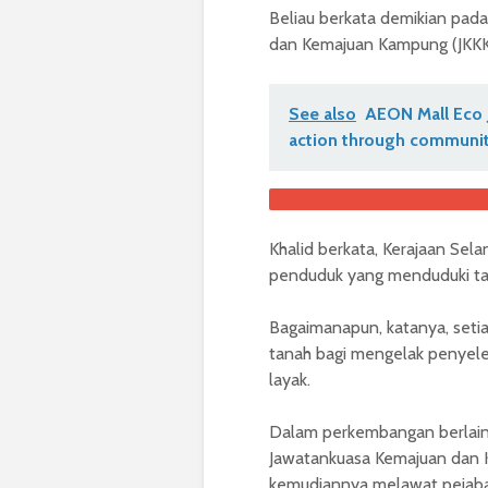
Beliau berkata demikian pad
dan Kemajuan Kampung (JKKK) 
See also
AEON Mall Eco 
action through communit
Khalid berkata, Kerajaan Se
penduduk yang menduduki tan
Bagaimanapun, katanya, set
tanah bagi mengelak penyel
layak.
Dalam perkembangan berlain
Jawatankuasa Kemajuan dan K
kemudiannya melawat pejaba