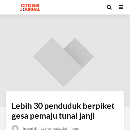
Lebih 30 penduduk berpiket
gesa pemaju tunai janji
_importkk_fadzly@malaysiakini.com