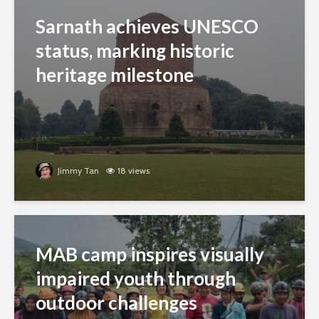
Sarnath achieves UNESCO
status, marking historic
heritage milestone
Jimmy Tan
18 views
MAB camp inspires visually
impaired youth through
outdoor challenges