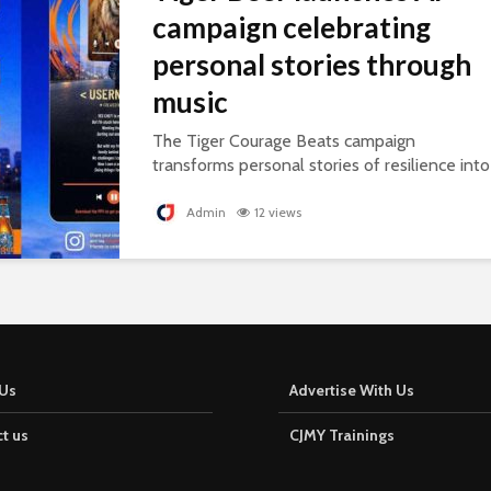
campaign celebrating
personal stories through
music
The Tiger Courage Beats campaign
transforms personal stories of resilience into
personalised songs, celebrating everyday
courage.
Admin
12 views
Us
Advertise With Us
t us
CJMY Trainings