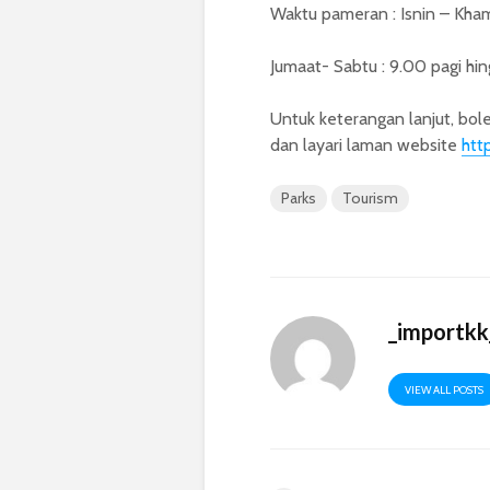
Waktu pameran : Isnin – Kham
Jumaat- Sabtu : 9.00 pagi h
Untuk keterangan lanjut, bol
dan layari laman website
htt
Parks
Tourism
_importkk
VIEW ALL POSTS