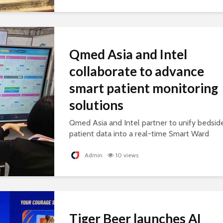
Qmed Asia and Intel
collaborate to advance
smart patient monitoring
solutions
Qmed Asia and Intel partner to unify bedsid
patient data into a real-time Smart Ward
platform, supporting connected, AI-ready
healthcare.
Admin
10 views
Tiger Beer launches AI