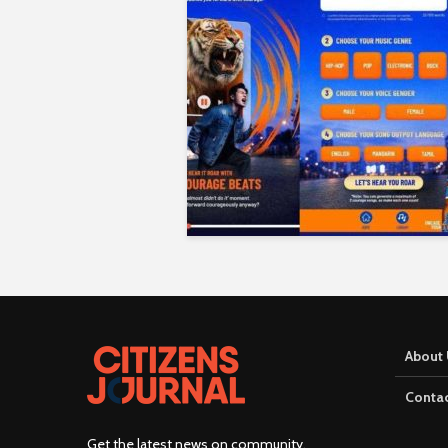
About 
Contac
Get the latest news on community,