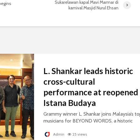
Sukarelawan kapal Mavi Marmar di
begins
karnival Masjid Nurul Ehsan
L. Shankar leads historic
cross-cultural
performance at reopened
Istana Budaya
Grammy winner L. Shankar joins Malaysia’s to
musicians for BEYOND WORDS, a historic
concert celebrating cultural exchange and
artistic collaboration.
Admin
25 views