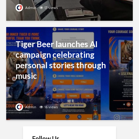
Admin
17 views
Tiger Beer launches AI
campaign celebrating
personal stories through
music
Admin
16 views
Follow Us