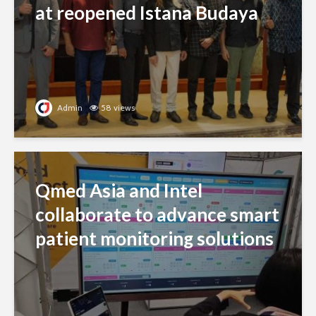
at reopened Istana Budaya
Admin
58 views
Qmed Asia and Intel
collaborate to advance smart
patient monitoring solutions