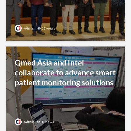
Admin
36 views
Qmed Asia and Intel
collaborate to advance smart
patient monitoring solutions
Admin
11 views