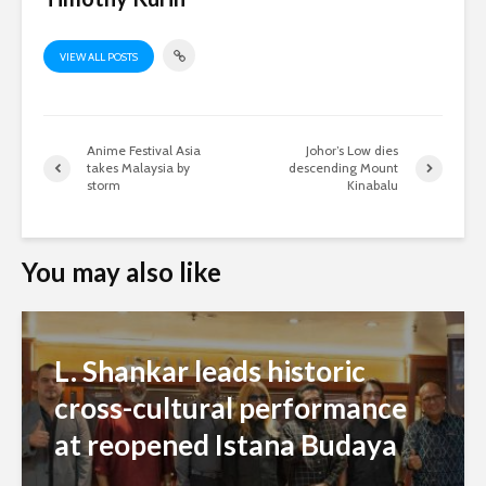
VIEW ALL POSTS
Anime Festival Asia
Johor’s Low dies
takes Malaysia by
descending Mount
storm
Kinabalu
You may also like
L. Shankar leads historic
cross-cultural performance
at reopened Istana Budaya