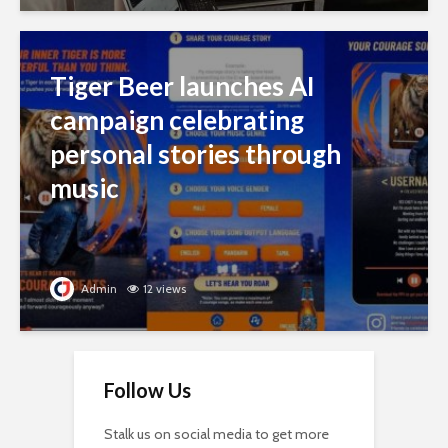
Tiger Beer launches AI
campaign celebrating
personal stories through
music
Admin
12 views
Follow Us
Stalk us on social media to get more