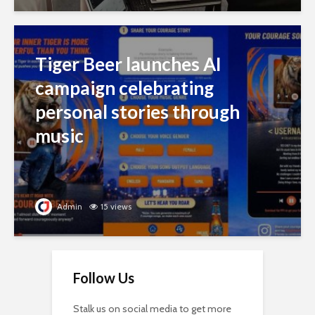
Tiger Beer launches AI
campaign celebrating
personal stories through
music
Admin
15 views
Follow Us
Stalk us on social media to get more