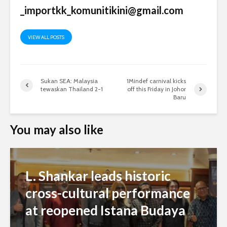
_importkk_komunitikini@gmail.com
VIEW ALL POSTS
Sukan SEA: Malaysia
1Mindef carnival kicks
tewaskan Thailand 2-1
off this Friday in Johor
Baru
You may also like
L. Shankar leads historic
cross-cultural performance
at reopened Istana Budaya