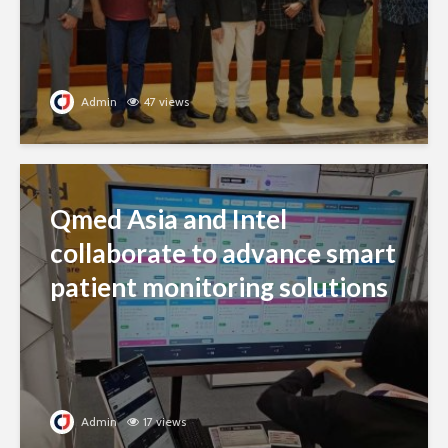
Admin
47 views
Qmed Asia and Intel
collaborate to advance smart
patient monitoring solutions
Admin
17 views