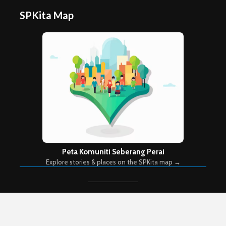
SPKita Map
Peta Komuniti Seberang Perai
Explore stories & places on the SPKita map →
Copyright © 2026. Created by
Meks
. Powered by
WordPress