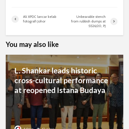
Ali XPDC lancar kelab
Unbearable stench
fotografi Johor
from rubbish dumps at
SS26/20, PJ
You may also like
L. Shankar leads historic
cross-cultural performance
at reopened Istana Budaya
Admin
47 views