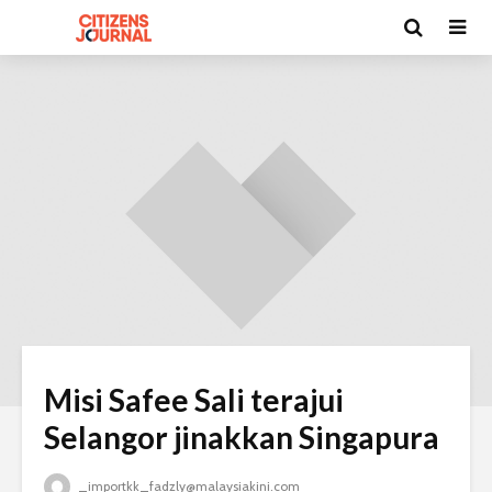
Misi Safee Sali terajui
Selangor jinakkan Singapura
_importkk_fadzly@malaysiakini.com