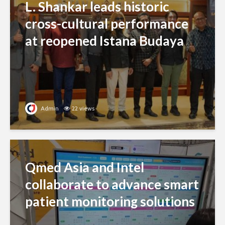
L. Shankar leads historic
cross-cultural performance
at reopened Istana Budaya
Admin
22 views
Qmed Asia and Intel
collaborate to advance smart
patient monitoring solutions