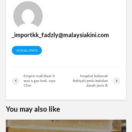
_importkk_fadzly@malaysiakini.com
VIEW ALL POSTS
Empire mall blast: It
Hospital Sultanah
was a gas leak, says
Bahiyah perlu bekalan
Chor
darah jenis ‘A’
You may also like