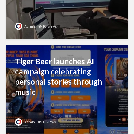
Admin
10 views
Tiger Beer launches AI
campaign celebrating
personal stories through
music
Admin
12 views