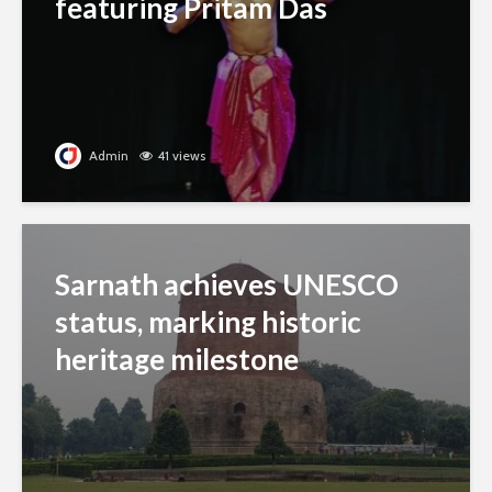
featuring Pritam Das
Admin
41 views
Sarnath achieves UNESCO
status, marking historic
heritage milestone