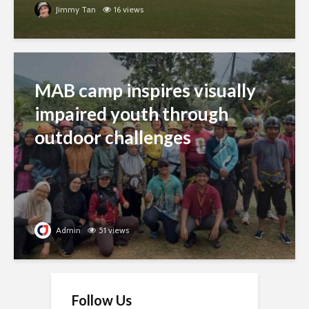
Jimmy Tan
16 views
MAB camp inspires visually
impaired youth through
outdoor challenges
Admin
51 views
Follow Us