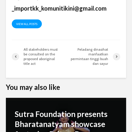
_importkk_komunitikini@gmail.com
VIEW ALL POSTS
All stakeholders must
Peladang dinasihat
be consulted on the
manfaatkan
proposed aboriginal
permintaan tinggi buah
title act
dan sayur
You may also like
Sutra Foundation presents
Bharatanatyam showcase