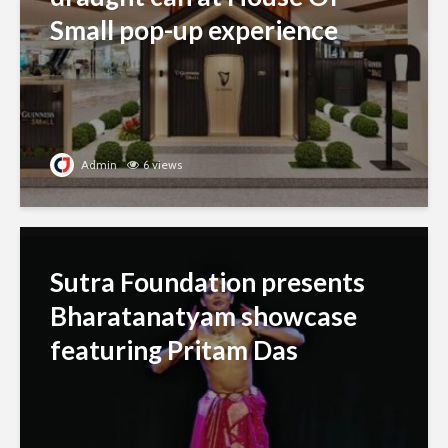
Small pop-up experience
Admin
6 views
Sutra Foundation presents
Bharatanatyam showcase
featuring Pritam Das