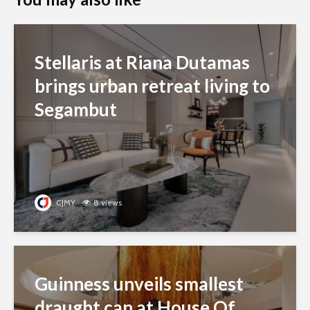
Stellaris at Riana Dutamas
brings urban retreat living to
Segambut
CJMY
8 views
Guinness unveils smallest
draught can at House Of