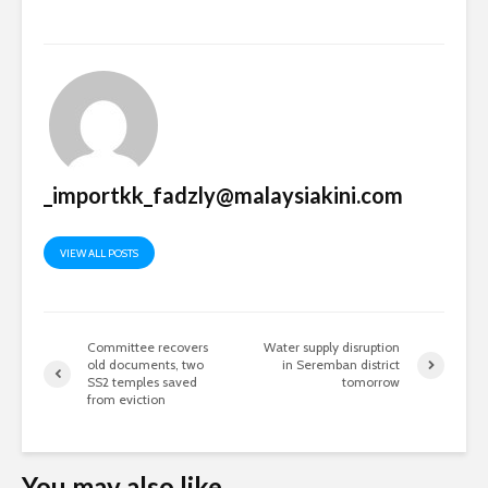
_importkk_fadzly@malaysiakini.com
VIEW ALL POSTS
Committee recovers
Water supply disruption
old documents, two
in Seremban district
SS2 temples saved
tomorrow
from eviction
You may also like