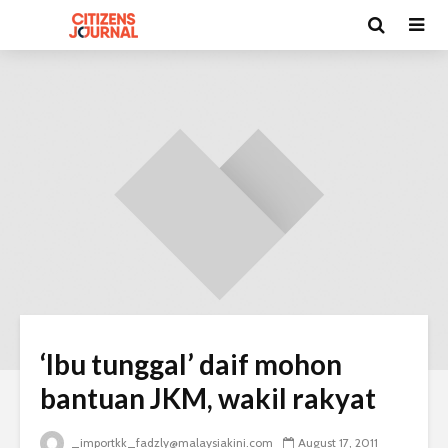
‘Ibu tunggal’ daif mohon
bantuan JKM, wakil rakyat
_importkk_fadzly@malaysiakini.com
August 17, 2011