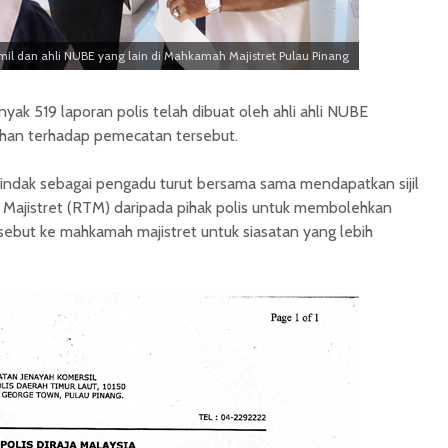
mil dan ahli NUBE yang lain di Mahkamah Majistret Pulau Pinang
ak 519 laporan polis telah dibuat oleh ahli ahli NUBE
ahan terhadap pemecatan tersebut.
rtindak sebagai pengadu turut bersama sama mendapatkan sijil
Majistret (RTM) daripada pihak polis untuk membolehkan
sebut ke mahkamah majistret untuk siasatan yang lebih