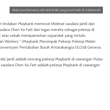
Abdul Jamil bersama ahli ahli NUBE yang turut hadir di mahkamah
ari tindakan Maybank memecat khidmat saudara Jamil dan
dara Chen Ka Fatt dari tugas mereka sebagai pekerja di
2 atas sebab mempamerkan sepanduk yang tertulis
an Workers “ (Maybank Merompak Pekerja Pekerja Miskin
 Konvensyen Pertubuhan Buruh Antarabangsa (ILO)di Geneva.
dul Jamil adalah seorang pekerja Maybank di cawangan Pulau
a saudara Chen Ka Fatt adalah pekerja Maybank di cawangan