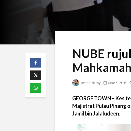
NUBE rujuk
Mahkamah 
Imran Hilmy
June 3, 2013
GEORGE TOWN – Kes tela
Majistret Pulau Pinang 
Jamil bin Jalaludeen.