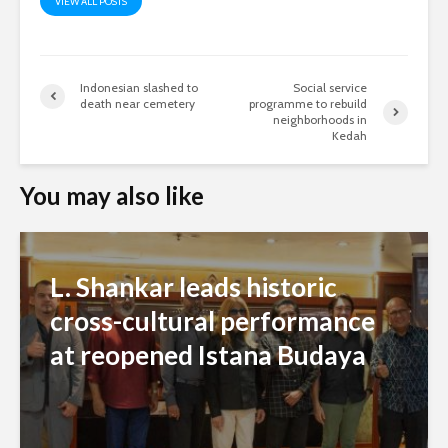
VIEW ALL POSTS
Indonesian slashed to
Social service
death near cemetery
programme to rebuild
neighborhoods in
Kedah
You may also like
L. Shankar leads historic
cross-cultural performance
at reopened Istana Budaya