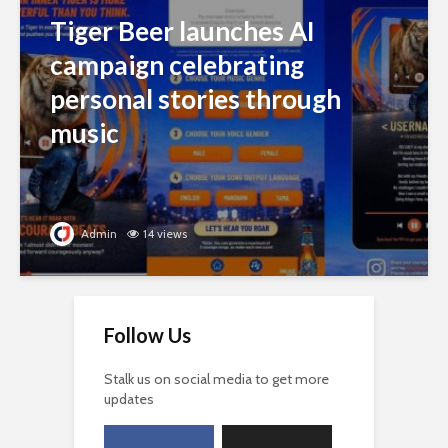
Tiger Beer launches AI
campaign celebrating
personal stories through
music
Admin
14 views
Follow Us
Stalk us on social media to get more
updates