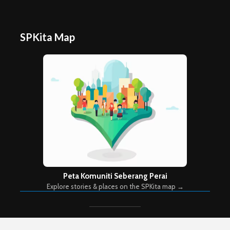
SPKita Map
Peta Komuniti Seberang Perai
Explore stories & places on the SPKita map →
Copyright © 2026. Created by
Meks
. Powered by
WordPress