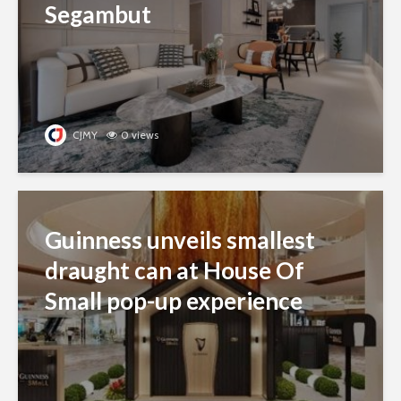
Segambut
CJMY
0 views
Guinness unveils smallest
draught can at House Of
Small pop-up experience