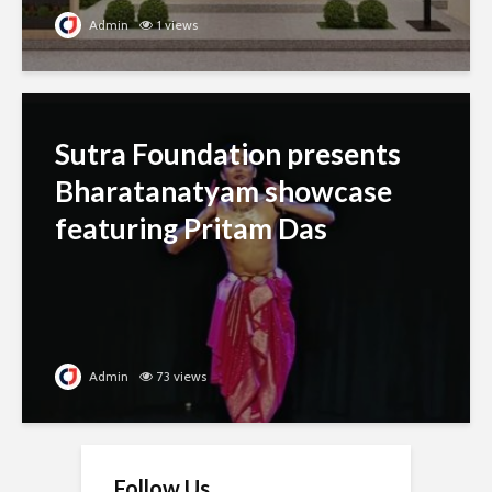
Admin
1 views
Sutra Foundation presents
Bharatanatyam showcase
featuring Pritam Das
Admin
73 views
Follow Us