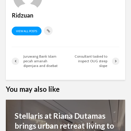
Ridzuan
VIEW ALL POSTS
Juruwang Bank Islam
Consultant tasked to
pecah amanah
inspect OUG steep
dipenjara and disebat
slope
You may also like
Stellaris at Riana Dutamas
brings urban retreat living to