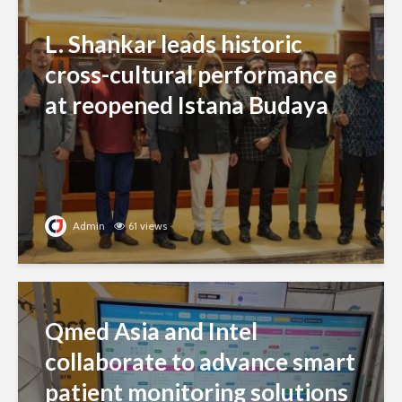
L. Shankar leads historic
cross-cultural performance
at reopened Istana Budaya
Admin
61 views
Qmed Asia and Intel
collaborate to advance smart
patient monitoring solutions