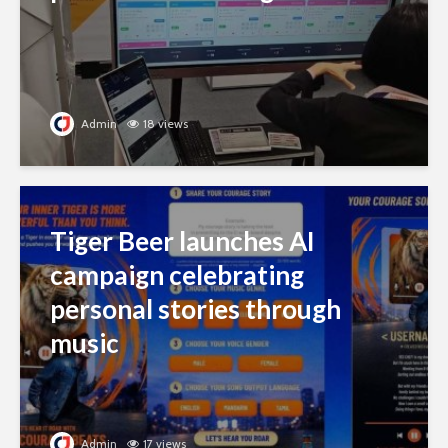
Admin
18 views
Tiger Beer launches AI
campaign celebrating
personal stories through
music
Admin
17 views