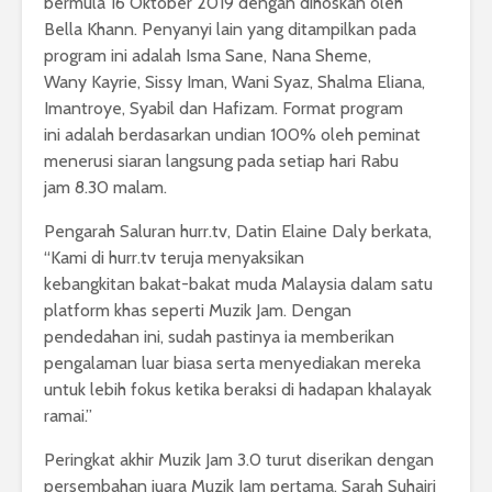
bermula 16 Oktober 2019 dengan dihoskan oleh
Bella Khann. Penyanyi lain yang ditampilkan pada
program ini adalah Isma Sane, Nana Sheme,
Wany Kayrie, Sissy Iman, Wani Syaz, Shalma Eliana,
Imantroye, Syabil dan Hafizam. Format program
ini adalah berdasarkan undian 100% oleh peminat
menerusi siaran langsung pada setiap hari Rabu
jam 8.30 malam.
Pengarah Saluran hurr.tv, Datin Elaine Daly berkata,
“Kami di hurr.tv teruja menyaksikan
kebangkitan bakat-bakat muda Malaysia dalam satu
platform khas seperti Muzik Jam. Dengan
pendedahan ini, sudah pastinya ia memberikan
pengalaman luar biasa serta menyediakan mereka
untuk lebih fokus ketika beraksi di hadapan khalayak
ramai.”
Peringkat akhir Muzik Jam 3.0 turut diserikan dengan
persembahan juara Muzik Jam pertama, Sarah Suhairi