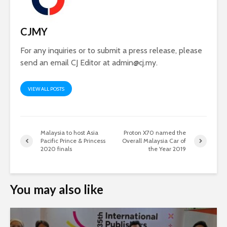
CJMY
For any inquiries or to submit a press release, please
send an email CJ Editor at
admin@cj.my
.
VIEW ALL POSTS
Malaysia to host Asia
Proton X70 named the
Pacific Prince & Princess
Overall Malaysia Car of
2020 finals
the Year 2019
You may also like