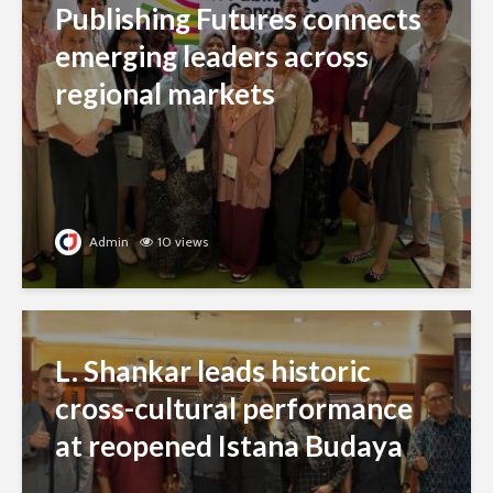
Publishing Futures connects
emerging leaders across
regional markets
Admin
10 views
L. Shankar leads historic
cross-cultural performance
at reopened Istana Budaya