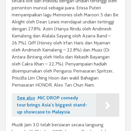
secara live dan individu dengan undian tertinggi oleh
penonton muncul sebagai juara. Erissa Puteri
menyampaikan lagu Memories oleh Maroon 5 dan Be
Alright oleh Dean Lewis mendapat undian tertinggi
dengan 27.8%. Azim (Hanya Rindu oleh Andmesh
Kamaleng dan Alalala Sayang oleh Azarra Band –
26.7%), Qiff (Honey oleh Irfan Haris dan Nyaman
oleh Andmesh Kamaleng – 22.8%) dan Muaz (Di
Antara Bintang oleh Hello dan Kekasih Bayangan
oleh Cakra Khan – 22.7%). Penyampaian hadiah
disempurnakan oleh Pengurus Pemasaran Spritzer,
Priscilla Lim Ching Hoon dan wakil Bahagian
Pemasaran HONOR, Alex Tan Chun Nam.
See also
MIC DROP comedy
tour brings Asia’s biggest stand-
up showcase to Malaysia
Muzik Jam 3.0 telah bersiaran secara langsung