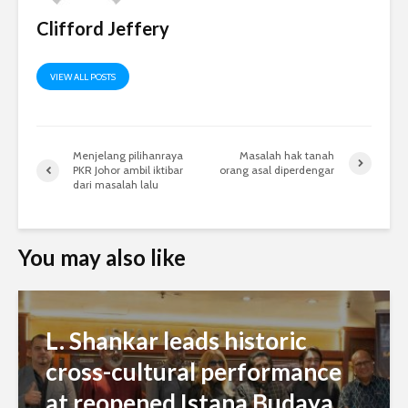
Clifford Jeffery
VIEW ALL POSTS
Menjelang pilihanraya
Masalah hak tanah
PKR Johor ambil iktibar
orang asal diperdengar
dari masalah lalu
You may also like
L. Shankar leads historic
cross-cultural performance
at reopened Istana Budaya