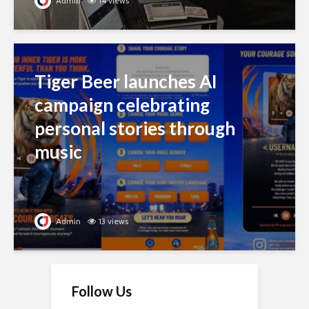
Admin
14 views
Tiger Beer launches AI
campaign celebrating
personal stories through
music
Admin
13 views
Follow Us