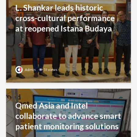
L. Shankar leads historic
cross-cultural performance
at reopened Istana Budaya
Admin
51 views
Qmed Asia and Intel
collaborate to advance smart
patient monitoring solutions