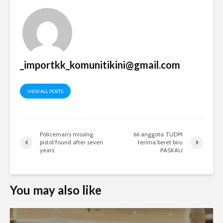
_importkk_komunitikini@gmail.com
VIEW ALL POSTS
Policeman’s missing
66 anggota TUDM
pistol found after seven
terima beret biru
years
PASKAU
You may also like