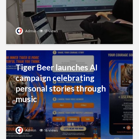
Admin
17 views
Tiger Beer launches AI
campaign celebrating
personal stories through
music
Admin
16 views