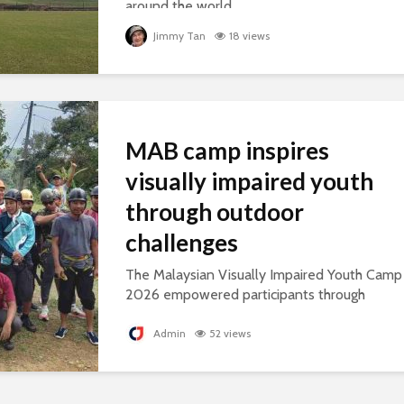
around the world.
Jimmy Tan
18 views
MAB camp inspires
visually impaired youth
through outdoor
challenges
The Malaysian Visually Impaired Youth Camp
2026 empowered participants through
outdoor challenges, building confidence,
leadership and resilience.
Admin
52 views