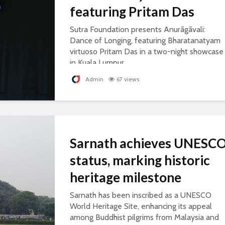
featuring Pritam Das
Sutra Foundation presents Anurāgāvali:
Dance of Longing, featuring Bharatanatyam
virtuoso Pritam Das in a two-night showcase
in Kuala Lumpur.
Admin
67 views
Sarnath achieves UNESC
status, marking historic
heritage milestone
Sarnath has been inscribed as a UNESCO
World Heritage Site, enhancing its appeal
among Buddhist pilgrims from Malaysia and