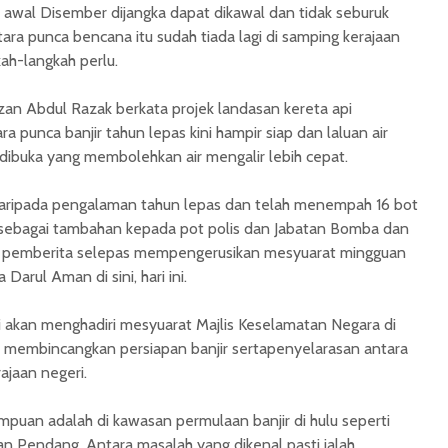
 awal Disember dijangka dapat dikawal dan tidak seburuk
ara punca bencana itu sudah tiada lagi di samping kerajaan
ah-langkah perlu.
zan Abdul Razak berkata projek landasan kereta api
 punca banjir tahun lepas kini hampir siap dan laluan air
 dibuka yang membolehkan air mengalir lebih cepat.
r daripada pengalaman tahun lepas dan telah menempah 16 bot
sebagai tambahan kepada pot polis dan Jabatan Bomba dan
 pemberita selepas mempengerusikan mesyuarat mingguan
Darul Aman di sini, hari ini.
i akan menghadiri mesyuarat Majlis Keselamatan Negara di
 membincangkan persiapan banjir sertapenyelarasan antara
ajaan negeri.
puan adalah di kawasan permulaan banjir di hulu seperti
n Pendang. Antara masalah yang dikenal pasti ialah