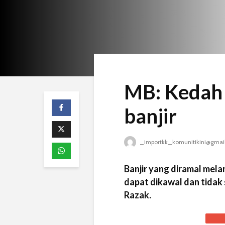
MB: Kedah 
banjir
_importkk_komunitikini@gmai
Banjir yang diramal mela
dapat dikawal dan tidak
Razak.