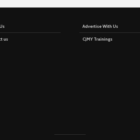
Us
Advertise With Us
t us
CJMY Trainings