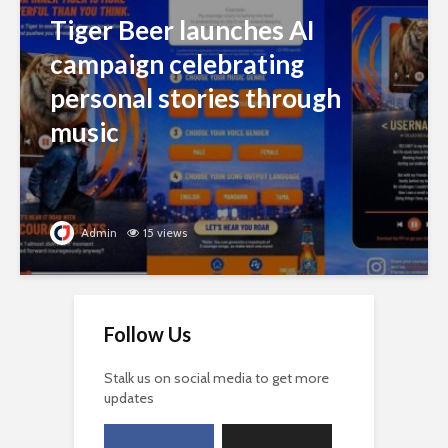
Tiger Beer launches AI
campaign celebrating
personal stories through
music
Admin
15 views
Follow Us
Stalk us on social media to get more
updates