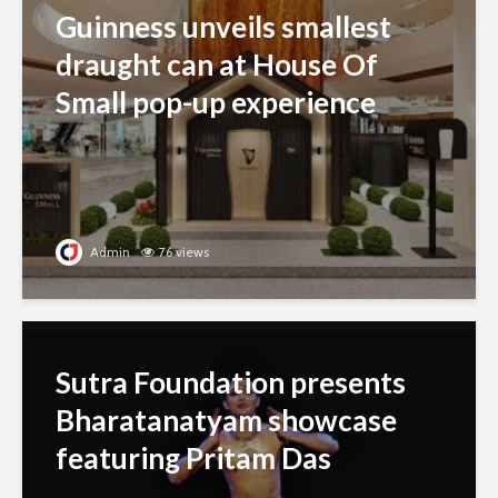
Guinness unveils smallest
draught can at House Of
Small pop-up experience
Admin
76 views
Sutra Foundation presents
Bharatanatyam showcase
featuring Pritam Das