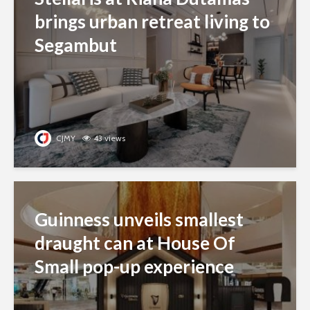
brings urban retreat living to
Segambut
CJMY
43 views
Guinness unveils smallest
draught can at House Of
Small pop-up experience