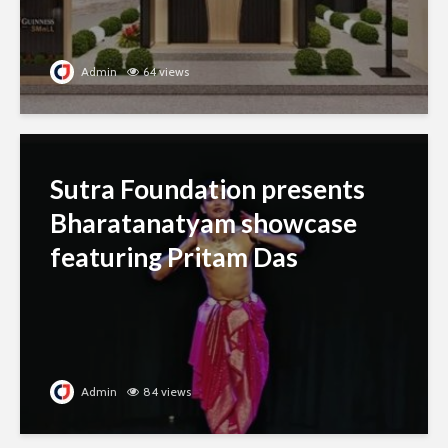
Admin
64 views
Sutra Foundation presents
Bharatanatyam showcase
featuring Pritam Das
Admin
84 views