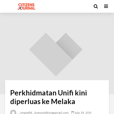
Perkhidmatan Unifi kini
diperluas ke Melaka
_importkk_komunitikini@gmail.com
July 29, 2011