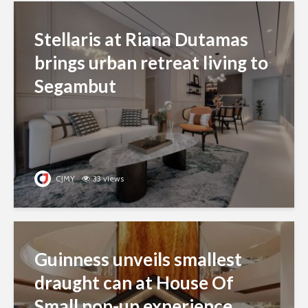
Stellaris at Riana Dutamas
brings urban retreat living to
Segambut
CJMY
33 views
Guinness unveils smallest
draught can at House Of
Small pop-up experience