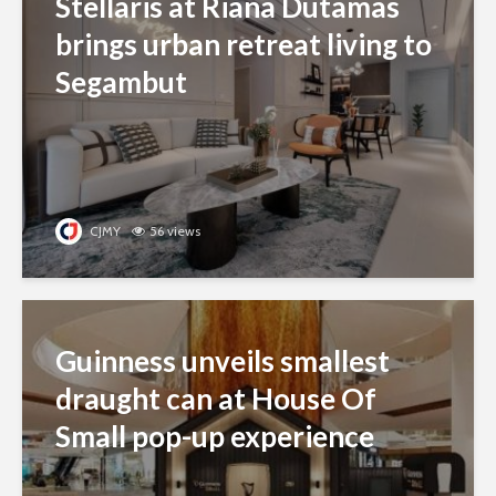
Stellaris at Riana Dutamas
brings urban retreat living to
Segambut
CJMY
56 views
Guinness unveils smallest
draught can at House Of
Small pop-up experience