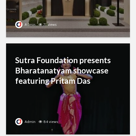
Admin
71 views
Sutra Foundation presents
Bharatanatyam showcase
featuring Pritam Das
Admin
84 views