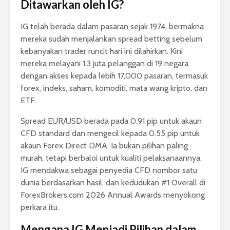
Ditawarkan oleh IG?
IG telah berada dalam pasaran sejak 1974, bermakna
mereka sudah menjalankan spread betting sebelum
kebanyakan trader runcit hari ini dilahirkan. Kini
mereka melayani 1.3 juta pelanggan di 19 negara
dengan akses kepada lebih 17,000 pasaran, termasuk
forex, indeks, saham, komoditi, mata wang kripto, dan
ETF.
Spread EUR/USD berada pada 0.91 pip untuk akaun
CFD standard dan mengecil kepada 0.55 pip untuk
akaun Forex Direct DMA. Ia bukan pilihan paling
murah, tetapi berbaloi untuk kualiti pelaksanaannya.
IG mendakwa sebagai penyedia CFD nombor satu
dunia berdasarkan hasil, dan kedudukan #1 Overall di
ForexBrokers.com 2026 Annual Awards menyokong
perkara itu.
Mengapa IG Menjadi Pilihan dalam