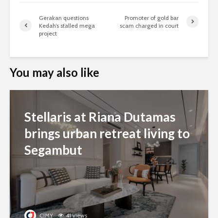
Gerakan questions
Promoter of gold bar
Kedah’s stalled mega
scam charged in court
project
You may also like
Stellaris at Riana Dutamas
brings urban retreat living to
Segambut
CJMY
41 views