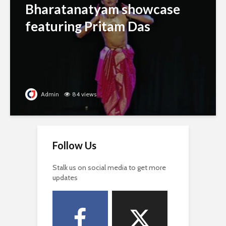
Bharatanatyam showcase
featuring Pritam Das
Admin
84 views
Follow Us
Stalk us on social media to get more
updates