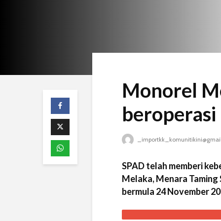
Monorel M
beroperasi
_importkk_komunitikini@gmai
SPAD telah memberi keb
Melaka, Menara Taming 
bermula 24 November 20