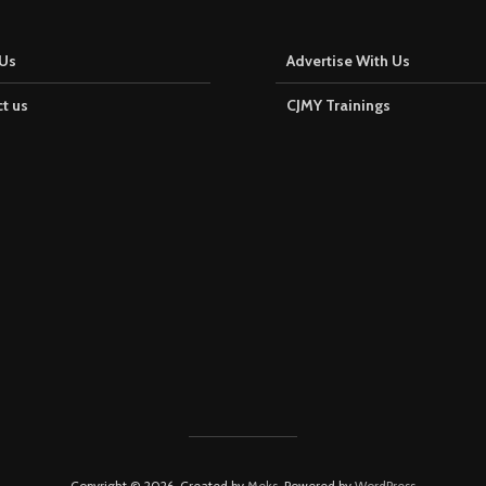
Us
Advertise With Us
t us
CJMY Trainings
Copyright © 2026. Created by
Meks
. Powered by
WordPress