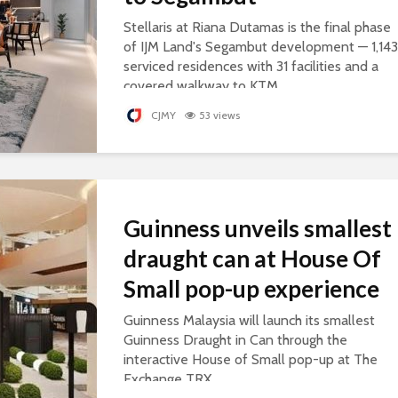
Stellaris at Riana Dutamas is the final phase
of IJM Land's Segambut development — 1,143
serviced residences with 31 facilities and a
covered walkway to KTM.
CJMY
53 views
Guinness unveils smallest
draught can at House Of
Small pop-up experience
Guinness Malaysia will launch its smallest
Guinness Draught in Can through the
interactive House of Small pop-up at The
Exchange TRX.