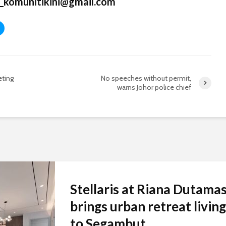
_komunitikini@gmail.com
eting
No speeches without permit,
warns Johor police chief
Stellaris at Riana Dutama
brings urban retreat living
to Segambut