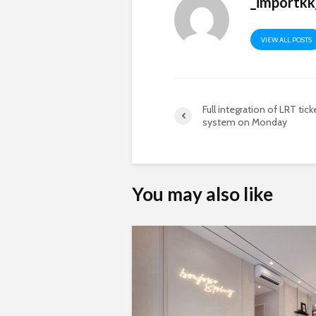
_importkk
VIEW ALL POSTS
Full integration of LRT tick
system on Monday
You may also like