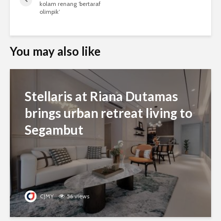
kolam renang ‘bertaraf
olimpik’
You may also like
Stellaris at Riana Dutamas
brings urban retreat living to
Segambut
CJMY
56 views