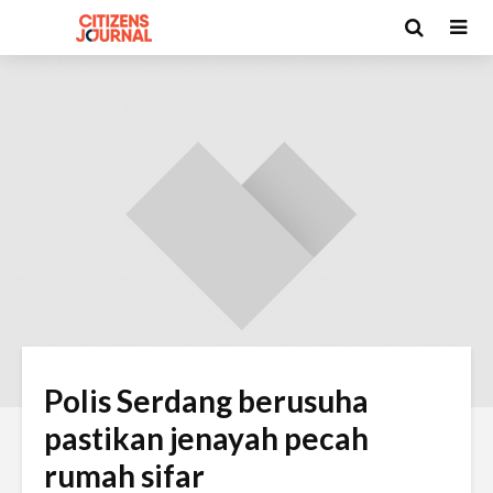
Polis Serdang berusuha
pastikan jenayah pecah
rumah sifar