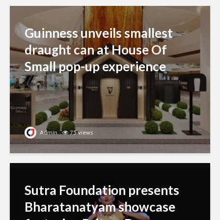
Guinness unveils smallest
draught can at House Of
Small pop-up experience
Admin
75 views
Sutra Foundation presents
Bharatanatyam showcase