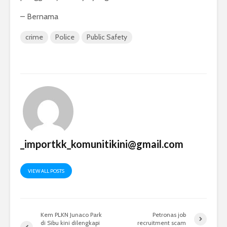
– Bernama
crime
Police
Public Safety
_importkk_komunitikini@gmail.com
VIEW ALL POSTS
Kem PLKN Junaco Park
Petronas job
di Sibu kini dilengkapi
recruitment scam