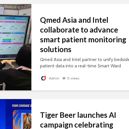
Qmed Asia and Intel
collaborate to advance
smart patient monitoring
solutions
Qmed Asia and Intel partner to unify bedsid
patient data into a real-time Smart Ward
platform, supporting connected, AI-ready
healthcare.
Admin
13 views
Tiger Beer launches AI
campaign celebrating