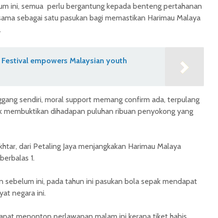
um ini, semua perlu bergantung kepada benteng pertahanan
asama sebagai satu pasukan bagi memastikan Harimau Malaya
.
 Festival empowers Malaysian youth
ggang sendiri, moral support memang confirm ada, terpulang
k membuktikan dihadapan puluhan ribuan penyokong yang
htar, dari Petaling Jaya menjangkakan Harimau Malaya
erbalas 1.
 sebelum ini, pada tahun ini pasukan bola sepak mendapat
at negara ini.
dapat menonton perlawanan malam ini kerana tiket habis