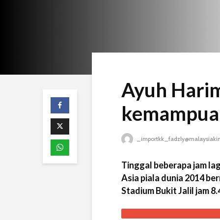
Ayuh Hari
kemampua
_importkk_fadzly@malaysiaki
Tinggal beberapa jam la
Asia piala dunia 2014 be
Stadium Bukit Jalil jam 8.