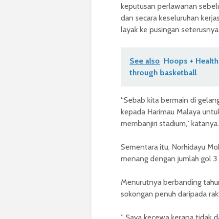
keputusan perlawanan sebel
dan secara keseluruhan kerj
layak ke pusingan seterusnya
See also
Hoops + Health
through basketball
“Sebab kita bermain di gelan
kepada Harimau Malaya untu
membanjiri stadium,” katanya.
Sementara itu, Norhidayu Mok
menang dengan jumlah gol 3 b
Menurutnya berbanding tahun
sokongan penuh daripada raky
” Saya kecewa kerana tidak 