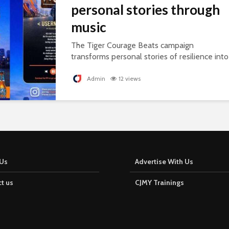
personal stories through
music
The Tiger Courage Beats campaign
transforms personal stories of resilience into
personalised songs, celebrating everyday
courage.
Admin
12 views
Us
Advertise With Us
t us
CJMY Trainings