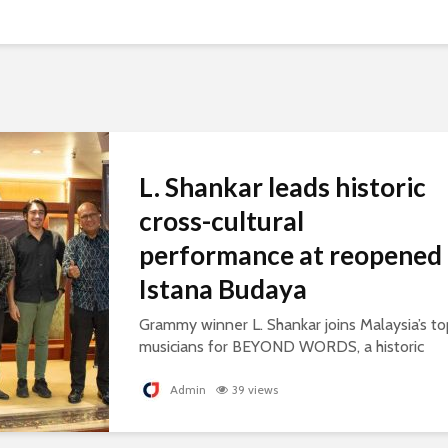
L. Shankar leads historic
cross-cultural
performance at reopened
Istana Budaya
Grammy winner L. Shankar joins Malaysia’s to
musicians for BEYOND WORDS, a historic
concert celebrating cultural exchange and
artistic collaboration.
Admin
39 views