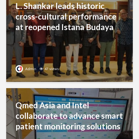
L. Shankar leads historic
cross-cultural performance
at reopened Istana Budaya
Admin
47 views
Qmed Asia and Intel
collaborate to advance smart
patient monitoring solutions