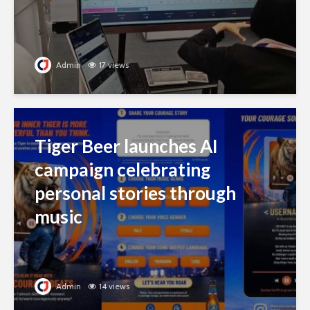
Admin
17 views
Tiger Beer launches AI
campaign celebrating
personal stories through
music
Admin
14 views