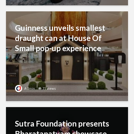
Guinness unveils smallest
draught can at House Of
Small pop-up experience
Admin
71 views
Sutra Foundation presents
Bharatanatyam showcase