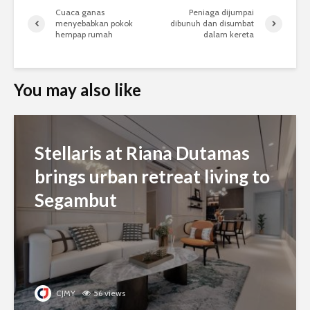
Cuaca ganas
Peniaga dijumpai
menyebabkan pokok
dibunuh dan disumbat
hempap rumah
dalam kereta
You may also like
Stellaris at Riana Dutamas
brings urban retreat living to
Segambut
CJMY
56 views