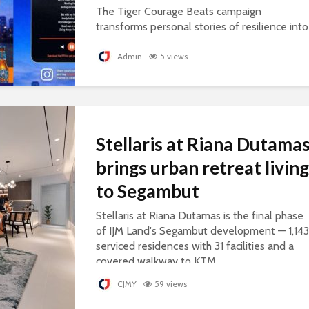
The Tiger Courage Beats campaign
transforms personal stories of resilience into
personalised songs, celebrating everyday
courage.
Admin
5 views
Stellaris at Riana Dutama
brings urban retreat living
to Segambut
Stellaris at Riana Dutamas is the final phase
of IJM Land's Segambut development — 1,143
serviced residences with 31 facilities and a
covered walkway to KTM.
CJMY
59 views