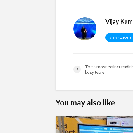
Vijay Kum
VIEW ALL POSTS
The almost extinct traditi
koay teow
You may also like