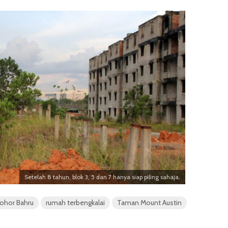
Setelah 8 tahun, blok 3, 5 dan 7 hanya siap piling sahaja.
Johor Bahru
rumah terbengkalai
Taman Mount Austin