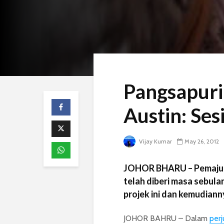
Pangsapuri
Austin: Ses
Vijay Kumar
May 26, 2012
JOHOR BHARU – Pemaju y
telah diberi masa sebula
projek ini dan kemudiann
JOHOR BAHRU – Dalam
per