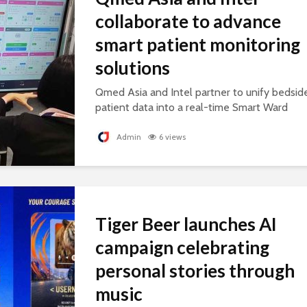
collaborate to advance
smart patient monitoring
solutions
Qmed Asia and Intel partner to unify bedsid
patient data into a real-time Smart Ward
platform, supporting connected, AI-ready
healthcare.
Admin
6 views
Tiger Beer launches AI
campaign celebrating
personal stories through
music