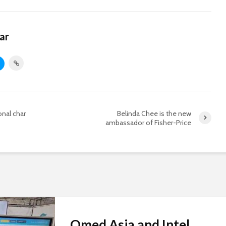
ar
onal char
Belinda Chee is the new
ambassador of Fisher-Price
Qmed Asia and Intel