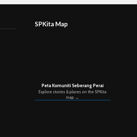
SPKita Map
Peta Komuniti Seberang Perai
Explore stories & places on the SPKita
map →