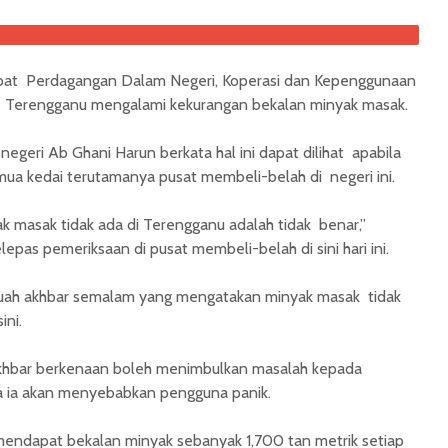
bat Perdagangan Dalam Negeri, Koperasi dan Kepenggunaan
n Terengganu mengalami kekurangan bekalan minyak masak.
eri Ab Ghani Harun berkata hal ini dapat dilihat apabila
mua kedai terutamanya pusat membeli-belah di negeri ini.
masak tidak ada di Terengganu adalah tidak benar,”
epas pemeriksaan di pusat membeli-belah di sini hari ini.
buah akhbar semalam yang mengatakan minyak masak tidak
ini.
akhbar berkenaan boleh menimbulkan masalah kepada
na ia akan menyebabkan pengguna panik.
endapat bekalan minyak sebanyak 1,700 tan metrik setiap