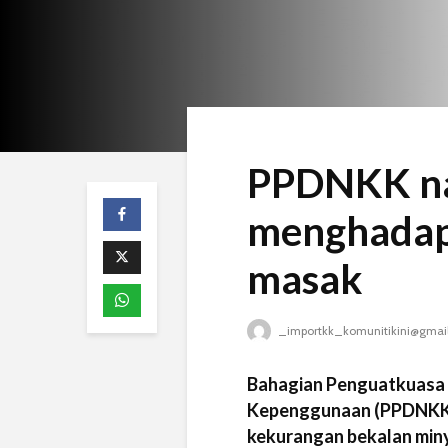
PPDNKK na
menghadap
masak
_importkk_komunitikini@gmai
Bahagian Penguatkuasa 
Kepenggunaan (PPDNKK) 
kekurangan bekalan min