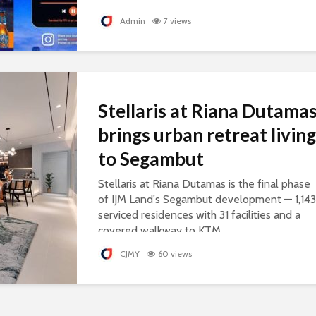
personalised songs, celebrating everyday
courage.
Admin
7 views
Stellaris at Riana Dutama
brings urban retreat living
to Segambut
Stellaris at Riana Dutamas is the final phase
of IJM Land's Segambut development — 1,143
serviced residences with 31 facilities and a
covered walkway to KTM.
CJMY
60 views