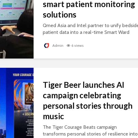
smart patient monitoring
solutions
Qmed Asia and Intel partner to unify bedsid
patient data into a real-time Smart Ward
platform, supporting connected, AI-ready
healthcare.
Admin
6 views
Tiger Beer launches AI
campaign celebrating
personal stories through
music
The Tiger Courage Beats campaign
transforms personal stories of resilience into